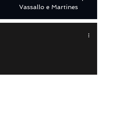
Vassallo e Martines
Sylvia Plath. Le api sono
tutte donne - di Antonella
Grandicelli