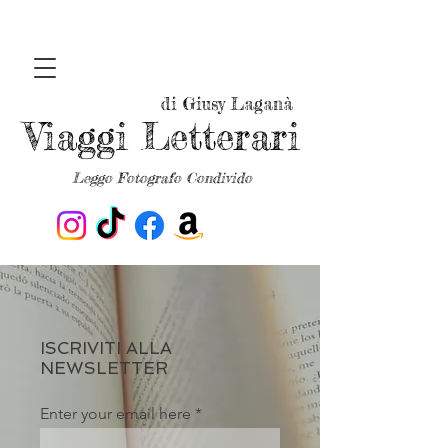
di Giusy Laganà
Viaggi Letterari
Leggo Fotografo Condivido
ISCRIVITI ALLA
NEWSLETTER
Enter your email here