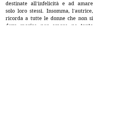
destinate all'infelicità e ad amare 
solo loro stessi. Insomma, l'autrice, 
ricorda a tutte le donne che non si 
deve morire per amore ne tanto 
meno per un amore così.
I narcisisti vanno evitati perché 
causano infelicità a chiunque orbiti 
nel loro sistema solare fortemente 
luminoso.
Francesca Guercio
 è Consulente 