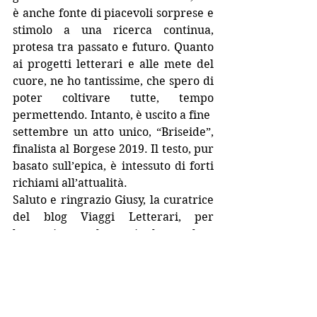
è anche fonte di piacevoli sorprese e 
stimolo a una ricerca continua, 
protesa tra passato e futuro. Quanto 
ai progetti letterari e alle mete del 
cuore, ne ho tantissime, che spero di 
poter coltivare tutte, tempo 
permettendo. Intanto, è uscito a fine
settembre un atto unico, “Briseide”, 
finalista al Borgese 2019. Il testo, pur 
basato sull’epica, è intessuto di forti 
richiami all’attualità.
Saluto e ringrazio Giusy, la curatrice 
del blog Viaggi Letterari, per 
l’attenzione che mi ha voluto 
riservare. Ai vostri prossimi “viaggi 
letterari”, allora, e a quelli miei!