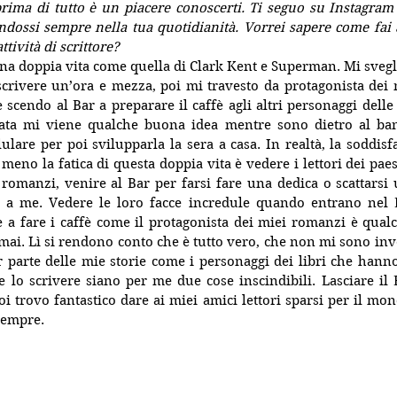
rima di tutto è un piacere conoscerti. Ti seguo su Instagram 
ndossi sempre nella tua quotidianità. Vorrei sapere come fai a 
ttività di scrittore?
na doppia vita come quella di Clark Kent e Superman. Mi sveglio
 scrivere un’ora e mezza, poi mi travesto da protagonista dei
e scendo al Bar a preparare il caffè agli altri personaggi delle 
nata mi viene qualche buona idea mentre sono dietro al ba
lulare per poi svilupparla la sera a casa. In realtà, la soddisf
meno la fatica di questa doppia vita è vedere i lettori dei paesi
 romanzi, venire al Bar per farsi fare una dedica o scattarsi u
 a me. Vedere le loro facce incredule quando entrano nel 
 a fare i caffè come il protagonista dei miei romanzi è qualco
ai. Lì si rendono conto che è tutto vero, che non mi sono inve
r parte delle mie storie come i personaggi dei libri che hanno 
e lo scrivere siano per me due cose inscindibili. Lasciare il
poi trovo fantastico dare ai miei amici lettori sparsi per il mo
sempre. 