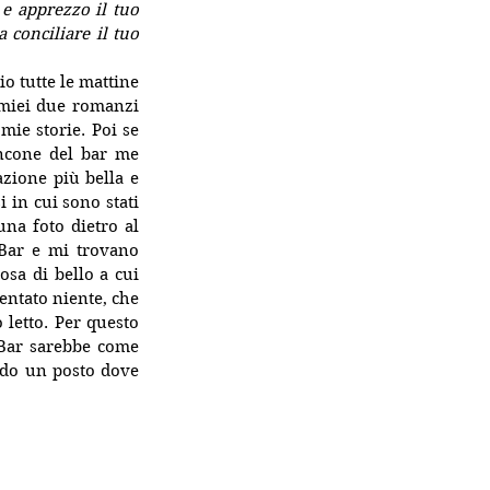
e apprezzo il tuo 
conciliare il tuo 
 tutte le mattine 
 miei due romanzi 
mie storie. Poi se 
ncone del bar me 
azione più bella e 
 in cui sono stati 
na foto dietro al 
Bar e mi trovano 
sa di bello a cui 
ntato niente, che 
letto. Per questo 
 Bar sarebbe come 
ndo un posto dove 