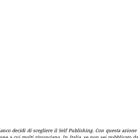
nco decidi di scegliere il Self Publishing. Con questa azione 
one a cui molti rinunciano. In Italia, se non sei pubblicato da