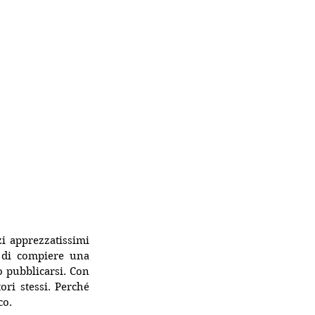
i apprezzatissimi 
 di compiere una 
"scelta di cuore". Essere portavoce e punto di riferimento per chi decide di auto pubblicarsi. Con 
ri stessi. Perché 
co.