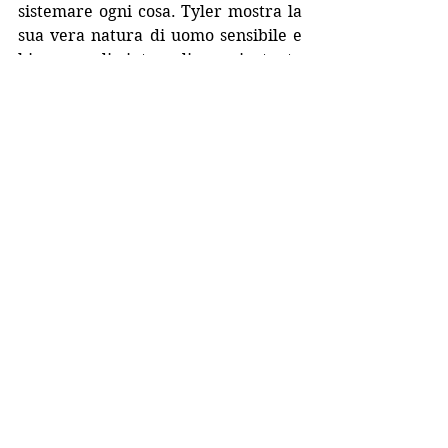
sistemare ogni cosa. Tyler mostra la 
sua vera natura di uomo sensibile e 
bisognoso di aiuto, e dinnanzi a tanto 
amore, anche le anime più difficili 
non possono insistere.  La comunità 
che tanto lo ha disprezzato e 
abbandonato, capisce che é un uomo 
semplice e sincero che ha solo 
bisogno di ricominciare proprio 
dalle sue figlie, con il sostegno di chi 
ha imparato a conoscerlo.