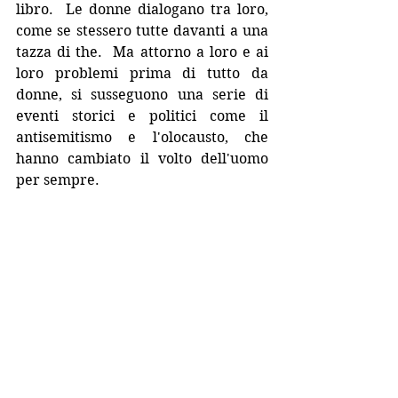
libro.  Le donne dialogano tra loro, 
come se stessero tutte davanti a una 
tazza di the.  Ma attorno a loro e ai 
loro problemi prima di tutto da 
donne, si susseguono una serie di 
eventi storici e politici come il 
antisemitismo e l'olocausto, che 
hanno cambiato il volto dell'uomo 
per sempre. 
Nata a Düsseldorf nel 1952, Carmen 
Korn è una scrittrice e giornalista 
che vive ad Amburgo con la sua 
famiglia. In questa trilogia 
dall’enorme successo racconta della 
sua città. Racconta di donne che 
hanno fatto la loro rivoluzione, che 
hanno cercato di far prevalere le 
loro idee sulla supremazione nazista. 