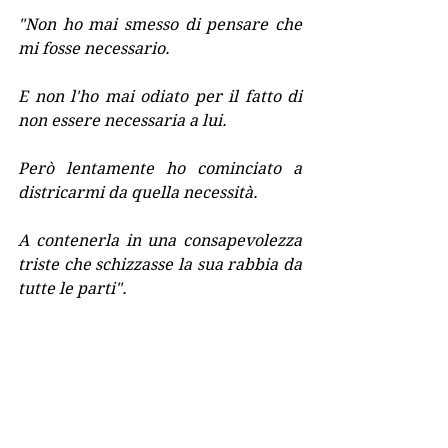
"Non ho mai smesso di pensare che 
mi fosse necessario.
E non l'ho mai odiato per il fatto di 
non essere necessaria a lui.
Però lentamente ho cominciato a 
districarmi da quella necessità.
A contenerla in una consapevolezza 
triste che schizzasse la sua rabbia da 
tutte le parti".
Dimentichiamo spesso noi stessi e i 
nostri progetti quando ci 
innamoriamo di qualcuno, quando 
questa persona diventa, o crediamo 
essere, il baricentro della nostra 