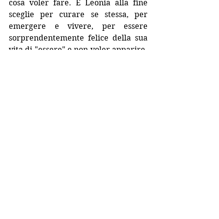
cosa voler fare. E Leonia alla fine 
sceglie per curare se stessa, per 
emergere e vivere, per essere 
sorprendentemente felice della sua 
vita di "essere" e non voler apparire. 
Sceglie di andare nella città che 
tanto amava da bambina e mangiare 
la pizza nell'unico ristorante che le 
ricorda l'amore, quello vero e 
genuino. Leonia sceglie per lei, per 
sua madre, per Mattia, per il suo ex 
marito, per la vita e per il suo futuro. 
Semplicemente decide di saltare e 
alla fine raggiunge la meta. 
Dovremmo fare tutti come Leonia 
quando crediamo di essere diventati 
adulti. Perchè la vita non é lineare e 
non dobbiamo per forza seguire gli 
schemi che gli altri ci impongono. 