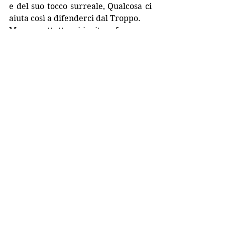
e del suo tocco surreale, Qualcosa ci 
aiuta così a difenderci dal Troppo.
Ma, soprattutto, ci invita a fare pace 
con il Niente.
Il 9 Febbraio ho avuto il piacere di 
essere co-protagonista della prima 
presentazione di Qualcosa alla 
Feltrinelli Duomo di Milano per 
intervistare e conoscere  Chiara 
personalmente. Questa foto 
diventerà un ricordo 
indimenticabile: