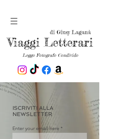
di Giusy Laganà
Viaggi Letterari
Leggo Fotografo Condivido
ISCRIVITI ALLA
NEWSLETTER
Enter your email here