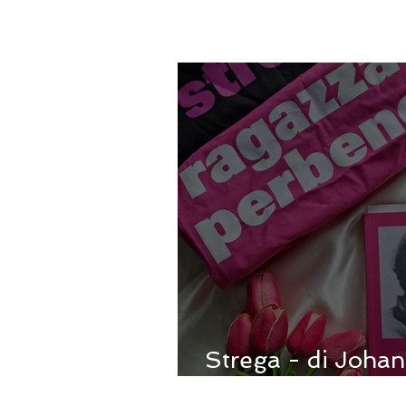
Strega - di Johan
grido di una voce 