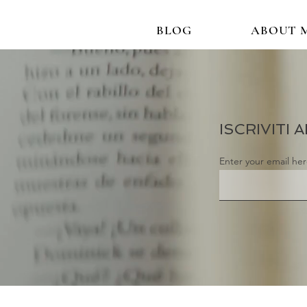
BLOG
ABOUT 
ISCRIVITI
Enter your email he