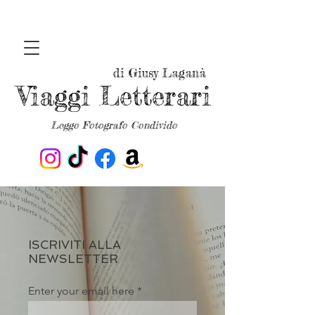
di Giusy Laganà
Viaggi Letterari
Leggo Fotografo Condivido
ISCRIVITI ALLA
NEWSLETTER
Enter your email here