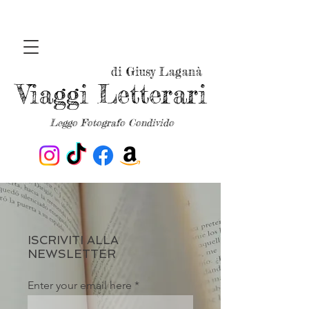
di Giusy Laganà
Viaggi Letterari
Leggo Fotografo Condivido
ISCRIVITI ALLA
NEWSLETTER
Enter your email here