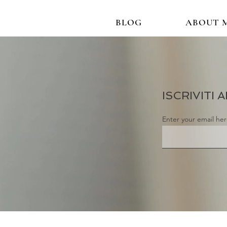
BLOG
ABOUT 
ISCRIVITI
Enter your email he