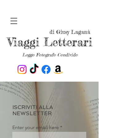
di Giusy Laganà
Viaggi Letterari
Leggo Fotografo Condivido
ISCRIVITI ALLA
NEWSLETTER
Enter your email here