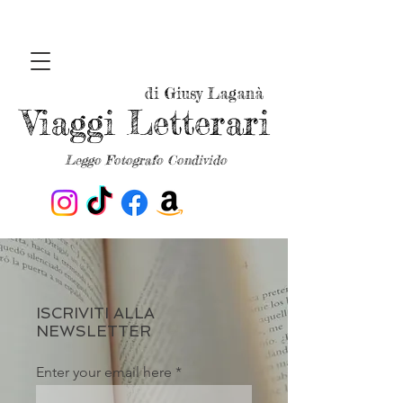
di Giusy Laganà
Viaggi Letterari
Leggo Fotografo Condivido
ISCRIVITI ALLA
NEWSLETTER
Enter your email here