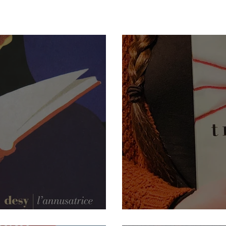
bri - di Desy Icardi
La treccia - d