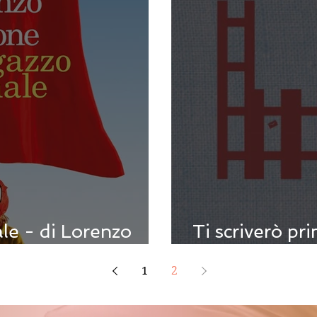
le - di Lorenzo
Ti scriverò pr
Diego Barber
1
2