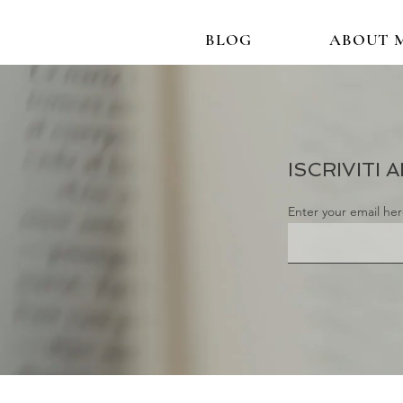
BLOG
ABOUT 
ISCRIVITI
Enter your email he