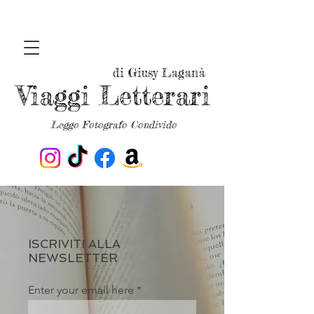
di Giusy Laganà
Viaggi Letterari
Leggo Fotografo Condivido
ISCRIVITI ALLA
NEWSLETTER
Enter your email here