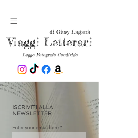
di Giusy Laganà
Viaggi Letterari
Leggo Fotografo Condivido
ISCRIVITI ALLA
NEWSLETTER
Enter your email here