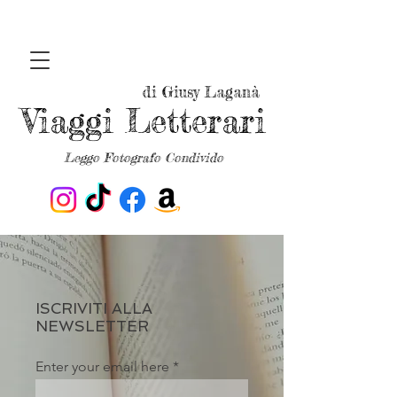
di Giusy Laganà
Viaggi Letterari
Leggo Fotografo Condivido
ISCRIVITI ALLA
NEWSLETTER
Enter your email here