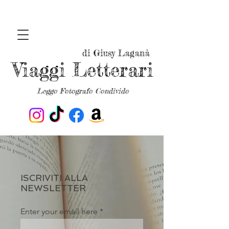
di Giusy Laganà
Viaggi Letterari
Leggo Fotografo Condivido
ISCRIVITI ALLA
NEWSLETTER
Enter your email here