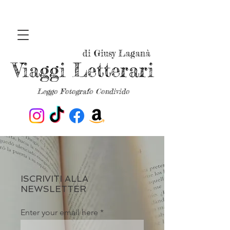
di Giusy Laganà
Viaggi Letterari
Leggo Fotografo Condivido
ISCRIVITI ALLA
NEWSLETTER
Enter your email here