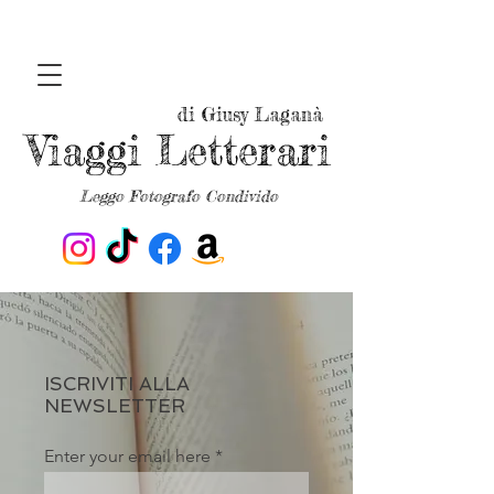
di Giusy Laganà
Viaggi Letterari
Leggo Fotografo Condivido
ISCRIVITI ALLA
NEWSLETTER
Enter your email here