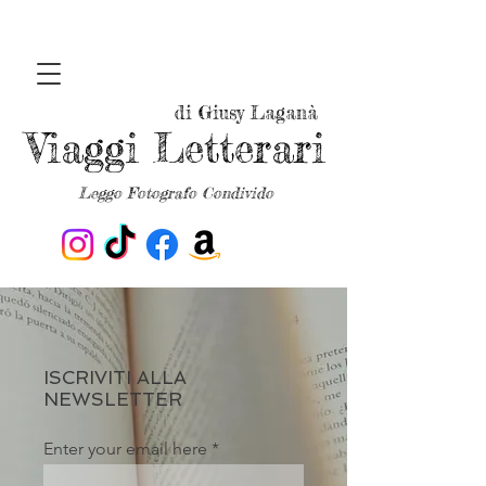
di Giusy Laganà
Viaggi Letterari
Leggo Fotografo Condivido
ISCRIVITI ALLA
NEWSLETTER
Enter your email here