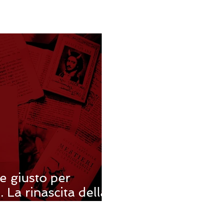
e giusto per
 La rinascita della
e noir.