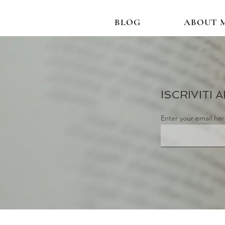
BLOG
ABOUT 
ISCRIVITI
Enter your email he