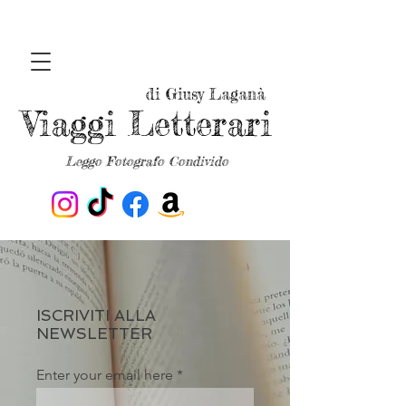
di Giusy Laganà
Viaggi Letterari
Leggo Fotografo Condivido
ISCRIVITI ALLA
NEWSLETTER
Enter your email here