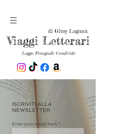
di Giusy Laganà
Viaggi Letterari
Leggo Fotografo Condivido
ISCRIVITI ALLA
NEWSLETTER
Enter your email here