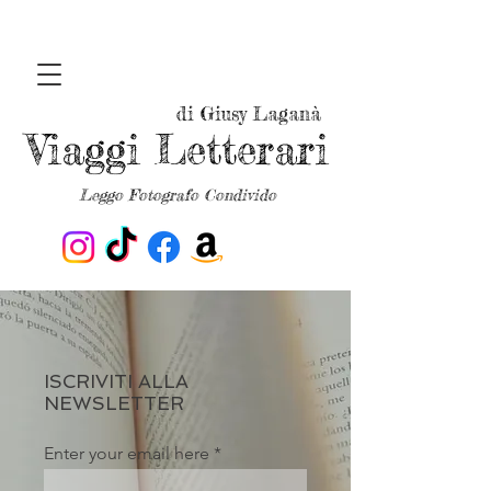
di Giusy Laganà
Viaggi Letterari
Leggo Fotografo Condivido
ISCRIVITI ALLA
NEWSLETTER
Enter your email here