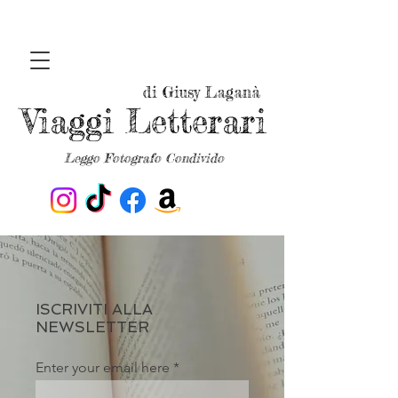
di Giusy Laganà
Viaggi Letterari
Leggo Fotografo Condivido
ISCRIVITI ALLA
NEWSLETTER
Enter your email here