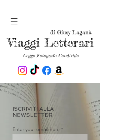
di Giusy Laganà
Viaggi Letterari
Leggo Fotografo Condivido
ISCRIVITI ALLA
NEWSLETTER
Enter your email here