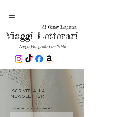
di Giusy Laganà
Viaggi Letterari
Leggo Fotografo Condivido
ISCRIVITI ALLA
NEWSLETTER
Enter your email here