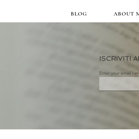
BLOG
ABOUT 
ISCRIVITI
Enter your email he