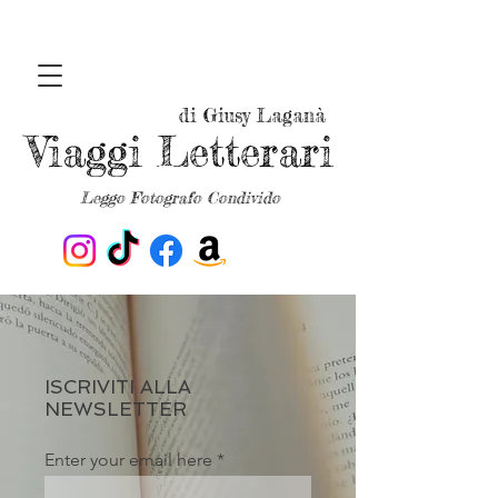
di Giusy Laganà
Viaggi Letterari
Leggo Fotografo Condivido
ISCRIVITI ALLA
NEWSLETTER
Enter your email here