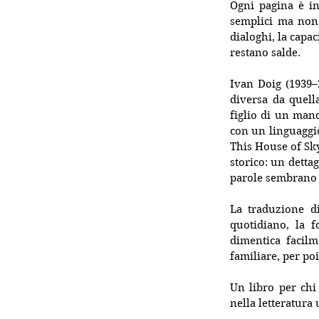
Ogni pagina è in
semplici ma non 
dialoghi, la capac
restano salde.
Ivan Doig (1939–
diversa da quell
figlio di un mand
con un linguaggio
This House of Sky
storico: un dettag
parole sembrano c
La traduzione d
quotidiano, la f
dimentica facilm
familiare, per poi
Un libro per chi
nella letteratura 