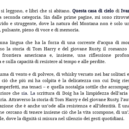
 si leggono, e libri che si abitano. 
Questa casa di cielo
 di 
Iva
a seconda categoria. Sin dalle prime pagine, mi sono ritrova
ido e struggente, dove la natura del Montana non è solo u
 pulsante, pieno di voce e di memoria.
una lingua che ha la forza di una corrente d’acqua di mon
rso la storia di Tom Harry e del giovane Rusty, il romanzo 
frontiera americana e, insieme, una riflessione profond
e sulla capacità di resistere al tempo e alle perdite.
ma di vento e di polvere, di whisky versato nei bar solitari e d
ciò che più mi ha colpita è la delicatezza con cui Doig ries
perfetti, ma tenaci – e quella nostalgia sottile che accompagn
eriore che 
sia.
 La
scrittura di Doig ha la limpidezza dell’aria
ia. Attraverso la storia di Tom Harry e del giovane Rusty, l’aut
zione che è anche un’ode alla resistenza e all’identità. È una 
che cercano di tenere insieme ciò che la vita scompone, di un
e, dove la dignità si misura nel silenzio dei gesti quotidiani.