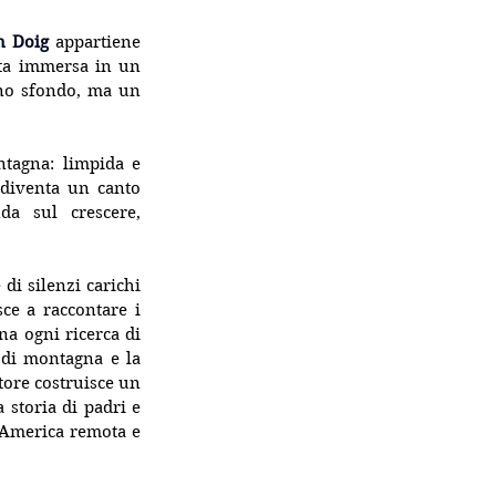
n Doig
 appartiene 
ta immersa in un 
no sfondo, ma un 
tagna: limpida e 
diventa un canto 
a sul crescere, 
i silenzi carichi 
ce a raccontare i 
a ogni ricerca di 
 di montagna e la 
ore costruisce un 
storia di padri e 
’America remota e 