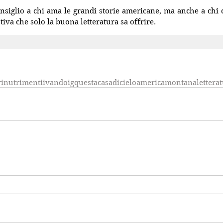
nsiglio a chi ama le grandi storie americane, ma anche a chi 
tiva che solo la buona letteratura sa offrire.
ri
nutrimenti
ivandoig
questacasadicielo
america
montana
lettera