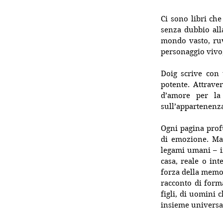
Ci sono libri che
senza dubbio all
mondo vasto, ruv
personaggio vivo,
Doig scrive con 
potente. Attrave
d’amore per la 
sull’appartenenza 
Ogni pagina profu
di emozione. Ma 
legami umani – im
casa, reale o int
forza della memor
racconto di forma
figli, di uomini 
insieme universal