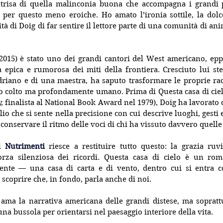
trisa di quella malinconia buona che accompagna i grandi pa
per questo meno eroiche. Ho amato l’ironia sottile, la dolce
ità di Doig di far sentire il lettore parte di una comunità di anim
2015) è stato uno dei grandi cantori del West americano, epp
a epica e rumorosa dei miti della frontiera. Cresciuto lui st
riano e di una maestra, ha saputo trasformare le proprie radic
 colto ma profondamente umano. Prima di Questa casa di cielo 
, finalista al National Book Award nel 1979), Doig ha lavorato c
lio che si sente nella precisione con cui descrive luoghi, gesti
onservare il ritmo delle voci di chi ha vissuto davvero quelle 
i 
Nutrimenti
 riesce a restituire tutto questo: la grazia ruvi
orza silenziosa dei ricordi. Questa casa di cielo è un ro
ente — una casa di carta e di vento, dentro cui si entra 
 scoprire che, in fondo, parla anche di noi.
 ama la narrativa americana delle grandi distese, ma soprattu
una bussola per orientarsi nel paesaggio interiore della vita.