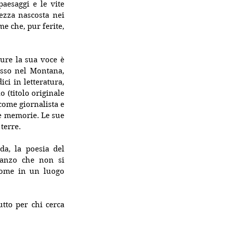
esaggi e le vite 
zza nascosta nei 
e che, pur ferite, 
ure la sua voce è 
esso nel Montana, 
i in letteratura, 
(titolo originale 
ome giornalista e 
 e memorie. Le sue 
terre.
da, la poesia del 
manzo che non si 
come in un luogo 
tto per chi cerca 