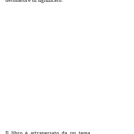
detonatore di significato.
Il libro è attraversato da un tema 