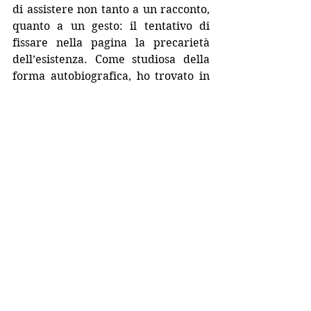
di assistere non tanto a un racconto, 
quanto a un gesto: il tentativo di 
fissare nella pagina la precarietà 
dell’esistenza. Come studiosa della 
forma autobiografica, ho trovato in 
queste pagine un laboratorio 
straordinario sul rapporto tra testo e 
ciò che lo precede — il reale, il 
vissuto, l’immagine.
Consiglio questo libro a chi cerca una 
lettura intensa, intima e 
formalmente originale, a chi ama la 
scrittura che interroga se stessa e i 
propri strumenti, e a chi riconosce 
nella memoria non un luogo da 
arredare, ma un territorio da 
attraversare con coraggio.