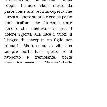
coppia. L'amore viene messo da 
parte come una vecchia coperta che 
puzza di odore stantio e che ha perso 
quei profumi che facevano stare 
bene e che allietavano le ore. Il 
dolore riporta alla luce i vuoti, il 
bisogno di concepire un figlio per 
colmarli. Ma una nuova vita non 
sempre porta luce, spesso, se il 
rapporto é tremolante, porta 
oscurità e incertezza. 
Mentre lei sale 
agli onori della cronaca, lui scende 
nelle profondità dell’obitorio e la 
sostituisce nel suo lavoro, lì tra i 
lettini e le celle in cui i colleghi 
sembrano seppellire verità 
inconfessate.