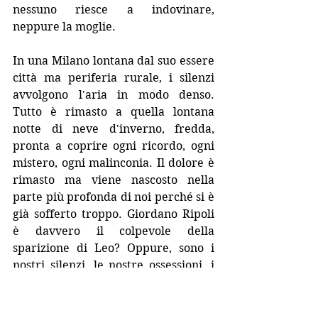
nessuno riesce a indovinare, 
neppure la moglie.
In una Milano lontana dal suo essere 
città ma periferia rurale, i silenzi 
avvolgono l'aria in modo denso. 
Tutto è rimasto a quella lontana 
notte di neve d'inverno, fredda, 
pronta a coprire ogni ricordo, ogni 
mistero, ogni malinconia. Il dolore è 
rimasto ma viene nascosto nella 
parte più profonda di noi perché si è 
già sofferto troppo. Giordano Ripoli 
è davvero il colpevole della 
sparizione di Leo? Oppure, sono i 
nostri silenzi, le nostre ossessioni, i 
nostri dolori a renderci prigionieri 
di verità che non vogliamo ascoltare 
e vedere?