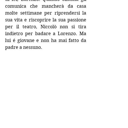
comunica che mancherà da casa 
molte settimane per riprendersi la 
sua vita e riscoprire la sua passione 
per il teatro, Niccolò non si tira 
indietro per badare a Lorenzo. Ma 
lui é giovane e non ha mai fatto da 
padre a nessuno. 
"Chi pensa che per i bambini l'amore 
non sia una faccenda seria, non ha 
mai notato come si guardano tra loro 
i bimbi che si amano. Quel 
cataclisma di eccitazione, attesa, 
felicità immotivate nel riuscire a 
prendere il proprio giubbotto 
nell'attimo esatto in cui l'altra fa lo 
stesso. Dividere un solo istante, a 
fronte di tutto il resto, sperando che 