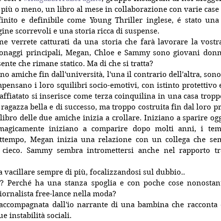
 più o meno, un libro al mese in collaborazione con varie case e
finito e definibile come Young Thriller inglese, é stato una 
ine scorrevoli e una storia ricca di suspense. 
ne verrete catturati da una storia che farà lavorare la vost
sonaggi principali, Megan, Chloe e Sammy sono giovani donn
sente che rimane statico. Ma di che si tratta? 
o amiche fin dall'università, l'una il contrario dell'altra, son
pensano i loro squilibri socio-emotivi, con istinto protettivo e
affiatato si inserisce come terza coinquilina in una casa troppo
agazza bella e di successo, ma troppo costruita fin dal loro pr
libro delle due amiche inizia a crollare. Iniziano a sparire ogg
magicamente iniziano a comparire dopo molti anni, i temib
attempo, Megan inizia una relazione con un collega che se
 cieco. Sammy sembra intromettersi anche nel rapporto tra
a vacillare sempre di più, focalizzandosi sul dubbio.. 
 Perché ha una stanza spoglia e con poche cose nonostant
ornalista free-lance nella moda? 
accompagnata dall'io narrante di una bambina che racconta de
ue instabilità sociali.