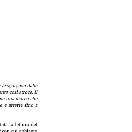
le sgorgava dalla 
o così atroce. Il 
ome una marea che 
 e arterie fino a 
stata la lettura del 
r con cui abbiamo 