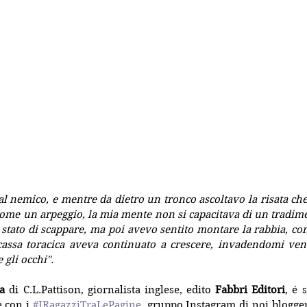
al nemico, e mentre da dietro un tronco ascoltavo la risata che 
ome un arpeggio, la mia mente non si capacitava di un tradiment
 stato di scappare, ma poi avevo sentito montare la rabbia, c
cassa toracica aveva continuato a crescere, invadendomi vene
 gli occhi".
a
 di C.L.Pattison, giornalista inglese, edito 
Fabbri Editori
, é 
 con i 
#IRagazziTraLePagine
, gruppo Instagram di noi blogge