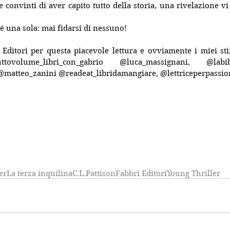
convinti di aver capito tutto della storia, una rivelazione vi 
é una sola: mai fidarsi di nessuno!
 Editori per questa piacevole lettura e ovviamente i miei st
tovolume_libri_con_gabrio @luca_massignani, @labiblio
matteo_zanini @readeat_libridamangiare, @lettriceperpassio
er
La terza inquilina
C.L.Pattison
Fabbri Editori
Young Thriller