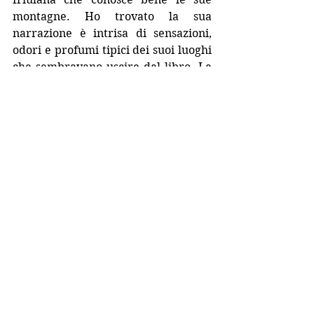
montagne. Ho trovato la sua 
narrazione è intrisa di sensazioni, 
odori e profumi tipici dei suoi luoghi 
che sembravano uscire dal libro. La 
neve, in particolare, che tutto copre 
e che continua a cadere permea il 
racconto e lo ammanta creando 
un’atmosfera unica e non facilmente 
ritrovabile in altri thriller.
Se dovessi indicare il protagonista 
indiscusso di questo thriller, 
probabilmente, direi che la foresta 
entro cui si svolge tutto è ancora più 
sfaccettata e imprevedibile della 
stessa Teresa Battaglia. Le ore di 
luce invernali che impediscono lo 
svolgersi delle indagini. La foresta, 
sconosciuta agli investigatori ma non 