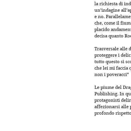
la richiesta di in
un’indagine all’a
e no. Parallelame
che, come il fium
placido andamento
decisa quanto Rod
Trasversale alle 
proteggere i deli
tutto questo si sc
che lei mi faccia
non i poveracci”
Le piume del Dra
Publishing. In qu
protagonisti delin
affezionarsi alle 
profondo rispetto