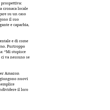
 prospettiva: 
a cronaca locale 
gare su un caso 
gono il suo 
gante e caparbia, 
ientale e di come 
omo. Purtroppo 
a: “Mi stupisce 
 ci va nessuno se 
 per Amazon 
aggiungono nuovi 
 semplice 
ndividere il loro 