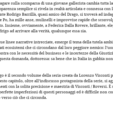
dagare sulla scomparsa di una giovane gallerista cambia tutta la
pparenza semplice si rivela in realtà articolata e connessa con l
nte Rodrigo Barrillà, quasi amico del Drago, si troverà ad inda
e Po, ha mille anse, mulinelli e improvvise rapide che sconvol
. Insieme, ovviamente, a Federica Dalla Rovere, brillante, ele
rigo ad arrivare alla verità, qualunque essa sia.
due linee narrative intrecciate, emerge il tema della tutela amb
cati ecosistemi che ci circondano dal loro peggiore nemico: l’u
ontra con le necessità del business e le incertezze della Giustizi
 questa domanda, dottoressa: sa bene che in Italia in gabbia non
go è il secondo volume della seria creata da Lorenzo Visconti
esto capitolo, oltre all’indiscusso protagonista della serie, si 
eati con la solita precisione e maestria di Visconti / Roversi. È
perfette imperfezioni di questi personaggi ed è difficile non co
 verso ciò che ci circonda.