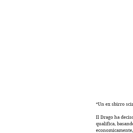
“Un ex sbirro sci
Il Drago ha decis
qualifica, basand
economicamente, s