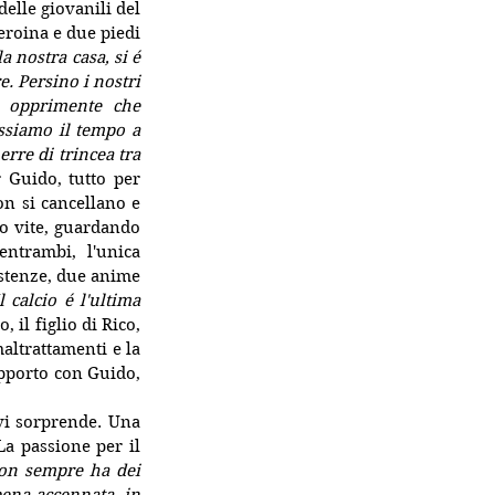
lle giovanili del 
roina e due piedi 
a nostra casa, si é 
 Persino i nostri 
a opprimente che 
ssiamo il tempo a 
rre di trincea tra 
Guido, tutto per 
n si cancellano e 
o vite, guardando 
trambi, l'unica 
istenze, due anime 
l calcio é l'ultima 
 il figlio di Rico, 
ltrattamenti e la 
apporto con Guido, 
vi sorprende. Una 
La passione per il 
on sempre ha dei 