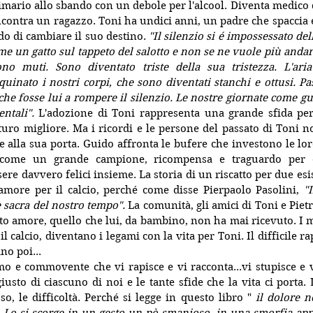
mario allo sbando con un debole per l'alcool. Diventa medico de
ncontra un ragazzo. Toni ha undici anni, un padre che spaccia e
do di cambiare il suo destino.
 "Il silenzio si é impossessato dell
e un gatto sul tappeto del salotto e non se ne vuole più andare.
sono muti. Sono diventato triste della sua tristezza. L'ari
uinato i nostri corpi, che sono diventati stanchi e ottusi. Pa
che fosse lui a rompere il silenzio. Le nostre giornate come gue
ntali". 
L'adozione di Toni rappresenta una grande sfida per 
turo migliore. Ma i ricordi e le persone del passato di Toni no
 alla sua porta. Guido affronta le bufere che investono le lor
ome un grande campione, ricompensa e traguardo per en
sere davvero felici insieme. La storia di un riscatto per due es
amore per il calcio, perché come disse Pierpaolo Pasolini, 
"I
sacra del nostro tempo". 
La comunità, gli amici di Toni e Pietro,
to amore, quello che lui, da bambino, non ha mai ricevuto. I ma
il calcio, diventano i legami con la vita per Toni. Il difficile r
no poi...
mo e commovente che vi rapisce e vi racconta...vi stupisce e 
iusto di ciascuno di noi e le tante sfide che la vita ci porta. 
so, le difficoltà. Perché si legge in questo libro " 
il dolore n