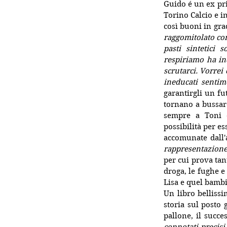
Guido é un ex pri
Torino Calcio e i
così buoni in gra
raggomitolato com
pasti sintetici 
respiriamo ha inq
scrutarci. Vorrei 
ineducati sentime
garantirgli un fu
tornano a bussare
sempre a Toni c
possibilità per es
accomunate dall'
rappresentazione 
per cui prova tan
droga, le fughe e 
Lisa e quel bambi
Un libro bellissi
storia sul posto g
pallone, il succes