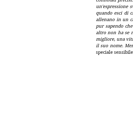
connotati precisi
un'espressione s
quando esci di c
allenano in un c
pur sapendo che 
altro non ha se n
migliore, una vita
il suo nome. Ment
speciale sensibile 