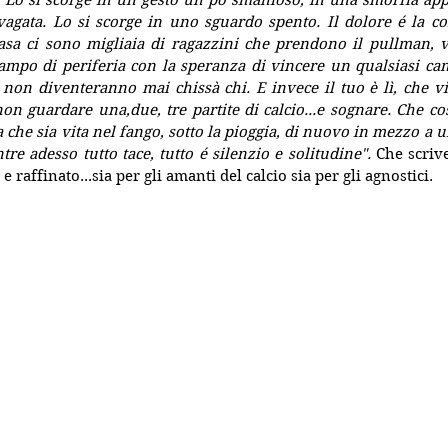
. Lo si scorge in un gesto un pò smanioso, in una smorfia app
vagata. Lo si scorge in uno sguardo spento. Il dolore é la c
asa ci sono migliaia di ragazzini che prendono il pullman, v
ampo di periferia con la speranza di vincere un qualsiasi ca
non diventeranno mai chissà chi. E invece il tuo è lì, che vi
on guardare una,due, tre partite di calcio...e sognare. Che co
 che sia vita nel fango, sotto la pioggia, di nuovo in mezzo a u
re adesso tutto tace, tutto é silenzio e solitudine". 
Che scrive
e raffinato...sia per gli amanti del calcio sia per gli agnostici.