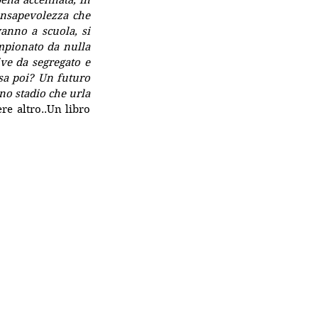
ena accennata, in 
onsapevolezza che 
anno a scuola, si 
mpionato da nulla 
ve da segregato e 
sa poi? Un futuro 
no stadio che urla 
re altro..Un libro 