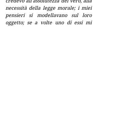
credevo all'assolutezza del vero, alla 
necessità della legge morale; i miei 
pensieri si modellavano sul loro 
oggetto; se a volte uno di essi mi 
sorprendeva, voleva dire che 
rifletteva qualcosa di sorprendente. 
Preferivo il meglio al bene, il male al 
peggio, disprezzavo lo spregevole. 
Non scorgevo alcuna traccia della 
mia soggettività. Mi ero voluta senza 
limiti ed ero informe come l'infinito. 
La cosa paradossale è che mi accorsi 
di questa deficienza proprio nel 
momento in cui scoprivo la mia 
individualità. Sviluppare capacità 
fatalmente destinate a rimaner 
limitate e relative, era un'impresa 
così oziosa che mi contrariava: avevo 
soltanto da guardare, da leggere, da 