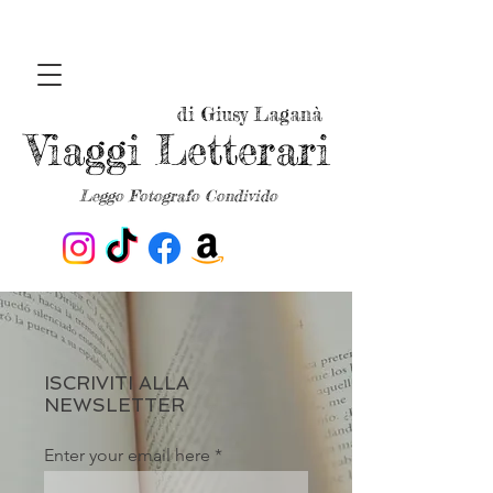
di Giusy Laganà
Viaggi Letterari
Leggo Fotografo Condivido
ISCRIVITI ALLA
NEWSLETTER
Enter your email here