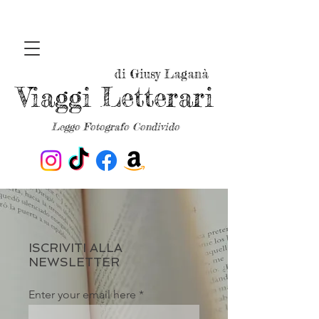
di Giusy Laganà
Viaggi Letterari
Leggo Fotografo Condivido
ISCRIVITI ALLA
NEWSLETTER
Enter your email here