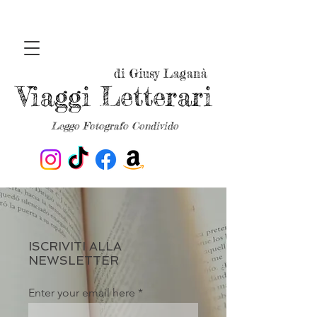
di Giusy Laganà
Viaggi Letterari
Leggo Fotografo Condivido
ISCRIVITI ALLA
NEWSLETTER
Enter your email here