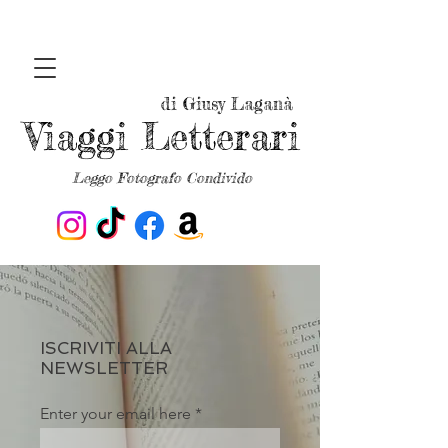
di Giusy Laganà
Viaggi Letterari
Leggo Fotografo Condivido
ISCRIVITI ALLA
NEWSLETTER
Enter your email here