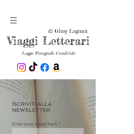
di Giusy Laganà
Viaggi Letterari
Leggo Fotografo Condivido
ISCRIVITI ALLA
NEWSLETTER
Enter your email here