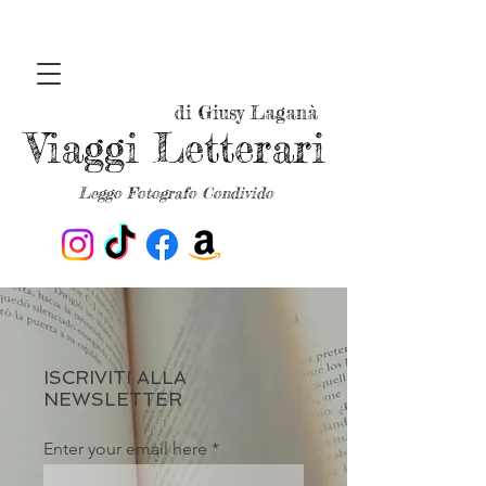
di Giusy Laganà
Viaggi Letterari
Leggo Fotografo Condivido
ISCRIVITI ALLA
NEWSLETTER
Enter your email here