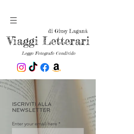
di Giusy Laganà
Viaggi Letterari
Leggo Fotografo Condivido
ISCRIVITI ALLA
NEWSLETTER
Enter your email here